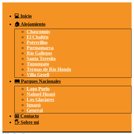
Saltar
al
contenido
💻 Inicio
🏠 Alojamiento
Chascomús
El Chaltén
Potrerillos
Purmamarca
Río Gallegos
Santa Teresita
Tupungato
Termas de Río Hondo
Villa Gesell
🛤️ Parques Nacionales
Lago Puelo
Nahuel Huapi
Los Glaciares
Iguazú
General
📧 Contacto
🖐️ Sobre mi