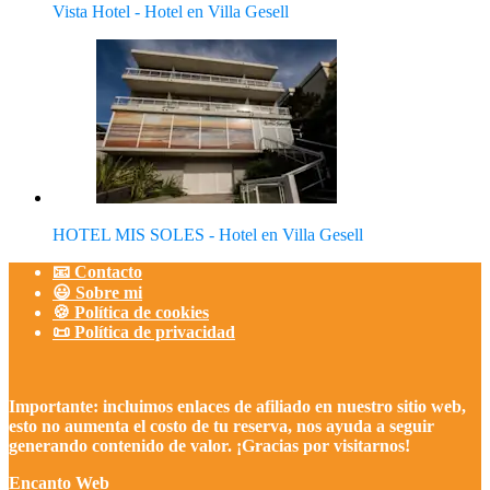
Vista Hotel - Hotel en Villa Gesell
HOTEL MIS SOLES - Hotel en Villa Gesell
📧 Contacto
😃 Sobre mi
🍪 Política de cookies
📜 Política de privacidad
Importante: incluimos enlaces de afiliado en nuestro sitio web,
esto no aumenta el costo de tu reserva, nos ayuda a seguir
generando contenido de valor. ¡Gracias por visitarnos!
Encanto Web