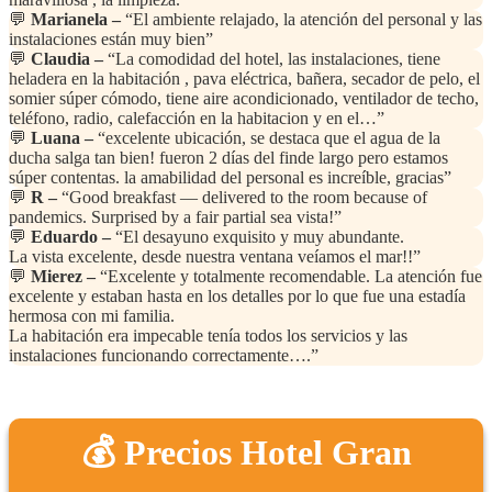
💬
Marianela –
“El ambiente relajado, la atención del personal y las
instalaciones están muy bien”
💬
Claudia –
“La comodidad del hotel, las instalaciones, tiene
heladera en la habitación , pava eléctrica, bañera, secador de pelo, el
somier súper cómodo, tiene aire acondicionado, ventilador de techo,
teléfono, radio, calefacción en la habitacion y en el…”
💬
Luana –
“excelente ubicación, se destaca que el agua de la
ducha salga tan bien! fueron 2 días del finde largo pero estamos
súper contentas. la amabilidad del personal es increíble, gracias”
💬
R –
“Good breakfast — delivered to the room because of
pandemics. Surprised by a fair partial sea vista!”
💬
Eduardo –
“El desayuno exquisito y muy abundante.
La vista excelente, desde nuestra ventana veíamos el mar!!”
💬
Mierez –
“Excelente y totalmente recomendable. La atención fue
excelente y estaban hasta en los detalles por lo que fue una estadía
hermosa con mi familia.
La habitación era impecable tenía todos los servicios y las
instalaciones funcionando correctamente….”
💰 Precios Hotel Gran