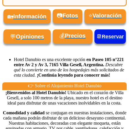
📷
Fotos
⭐
Valoración
🏡
Información
💰
Precios
💬
Opiniones
📆
Reservar
Hotel Danubio es una excelente opción
en Paseo 105 n°221
entre Av 2 y Av 3, 7165 Villa Gesell, Argentina.
Descubre
qué lo convierte en uno de los hospedajes más solicitados de
esta ciudad.
¡Continúa leyendo para conocer más!
👉 Sobre el Alojamiento Hotel Danubio
¡Bienvenidos al Hotel Danubio!
Ubicado en el corazón de Villa
Gesell, a solo 100 metros de la playa, nuestro hotel es el destino
ideal para disfrutar de unas vacaciones inolvidables en la costa.
Comodidad y calidad
se conjugan en nuestras instalaciones, donde
cada mañana podrán disfrutar de un delicioso desayuno continental.
Nuestras habitaciones, decoradas con elegante moqueta, están
equipadas con armario, TV por cable, ventiladores, calefacción y