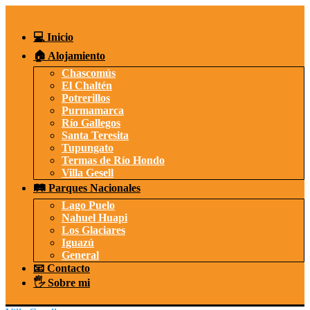
Saltar
al
contenido
💻 Inicio
🏠 Alojamiento
Chascomús
El Chaltén
Potrerillos
Purmamarca
Río Gallegos
Santa Teresita
Tupungato
Termas de Río Hondo
Villa Gesell
🛤️ Parques Nacionales
Lago Puelo
Nahuel Huapi
Los Glaciares
Iguazú
General
📧 Contacto
🖐️ Sobre mi