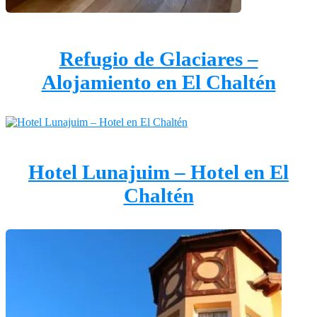
Refugio de Glaciares –
Alojamiento en El Chaltén
Hotel Lunajuim – Hotel en El
Chaltén