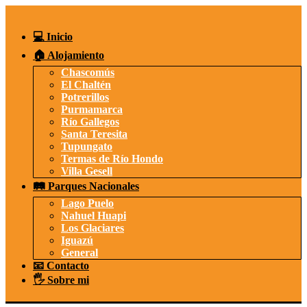
Saltar
al
contenido
💻 Inicio
🏠 Alojamiento
Chascomús
El Chaltén
Potrerillos
Purmamarca
Río Gallegos
Santa Teresita
Tupungato
Termas de Río Hondo
Villa Gesell
🛤️ Parques Nacionales
Lago Puelo
Nahuel Huapi
Los Glaciares
Iguazú
General
📧 Contacto
🖐️ Sobre mi