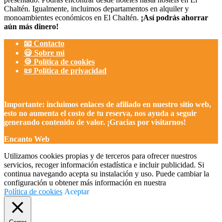
Chaltén. Igualmente, incluimos departamentos en alquiler y
monoambientes económicos en El Chaltén.
¡Así podrás ahorrar
aún más dinero!
📧 Contacto
😃 Sobre mi
🍪 Política de cookies
📜 Política de privacidad
Importante: incluimos enlaces de afiliado en nuestro sitio web,
esto no aumenta el costo de tu reserva, nos ayuda a seguir
generando contenido de valor. ¡Gracias por visitarnos!
Encanto Web
Utilizamos cookies propias y de terceros para ofrecer nuestros
servicios, recoger información estadística e incluir publicidad. Si
continua navegando acepta su instalación y uso. Puede cambiar la
configuración u obtener más información en nuestra
Política de cookies
Aceptar