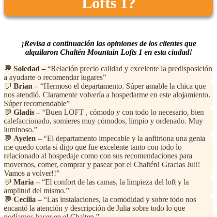
Lofts 1?
¡Revisa a continuación las opiniones de los clientes que
alquilaron Chaltén Mountain Lofts 1 en esta ciudad!
💬
Soledad –
“Relación precio calidad y excelente la predisposición
a ayudarte o recomendar lugares”
💬
Brian –
“Hermoso el departamento. Súper amable la chica que
nos atendió. Claramente volvería a hospedarme en este alojamiento.
Súper recomendable”
💬
Gladis –
“Buen LOFT , cómodo y con todo lo necesario, bien
calefaccionado, somieres muy cómodos, limpio y ordenado. Muy
luminoso.”
💬
Ayelen –
“El departamento impecable y la anfitriona una genia
me quedo corta si digo que fue excelente tanto con todo lo
relacionado al hospedaje como con sus recomendaciones para
movernos, comer, comprar y pasear por el Chaltén! Gracias Juli!
Vamos a volver!!”
💬
Maria –
“El confort de las camas, la limpieza del loft y la
amplitud del mismo.”
💬
Cecilia –
“Las instalaciones, la comodidad y sobre todo nos
encantó la atención y descripción de Julia sobre todo lo que
podíamos hacer en el Chalten.”