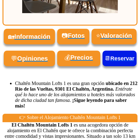
📷
Fotos
⭐
Valoración
🏡
Información
💰
Precios
💬
Opiniones
📆
Reservar
Chaltén Mountain Lofts 1 es una gran opción
ubicado en 212
Río de las Vueltas, 9301 El Chaltén, Argentina.
Entérate
qué lo hace uno de los alojamientos u hoteles más valorados
de dicha ciudad tan famosa.
¡Sigue leyendo para saber
más!
👉 Sobre el Alojamiento Chaltén Mountain Lofts 1
El Chaltén Mountain Lofts 1
es una acogedora opción de
alojamiento en El Chaltén que te ofrece la combinación perfecta
entre comodidad y vistas impresionantes. Situado a tan solo 13 km