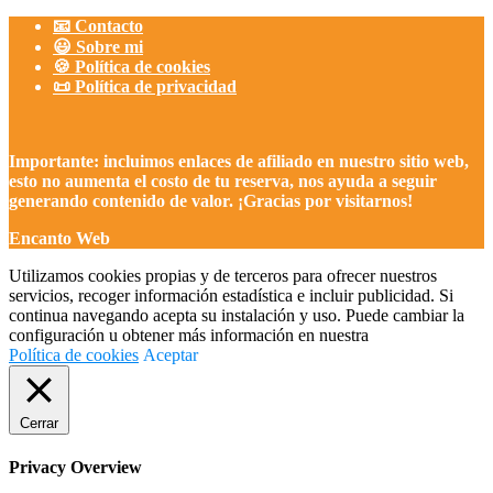
📧 Contacto
😃 Sobre mi
🍪 Política de cookies
📜 Política de privacidad
Importante: incluimos enlaces de afiliado en nuestro sitio web,
esto no aumenta el costo de tu reserva, nos ayuda a seguir
generando contenido de valor. ¡Gracias por visitarnos!
Encanto Web
Utilizamos cookies propias y de terceros para ofrecer nuestros
servicios, recoger información estadística e incluir publicidad. Si
continua navegando acepta su instalación y uso. Puede cambiar la
configuración u obtener más información en nuestra
Política de cookies
Aceptar
Cerrar
Privacy Overview