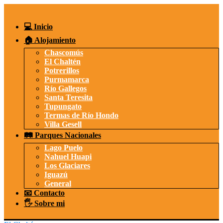
Saltar
al
contenido
💻 Inicio
🏠 Alojamiento
Chascomús
El Chaltén
Potrerillos
Purmamarca
Río Gallegos
Santa Teresita
Tupungato
Termas de Río Hondo
Villa Gesell
🛤️ Parques Nacionales
Lago Puelo
Nahuel Huapi
Los Glaciares
Iguazú
General
📧 Contacto
🖐️ Sobre mi