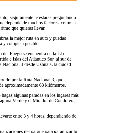
 auto, seguramente te estarás preguntando
 que depende de muchos factores, como la
 ritmo que quieras llevar.
ras la mejor ruta en auto y puedas
a y completa posible.
 del Fuego se encuentra en la Isla
ida e Islas del Atlántico Sur, al sur de
uta Nacional 3 desde Ushuaia, la ciudad
rrerlo por la Ruta Nacional 3, que
ón de aproximadamente 63 kilómetros.
 hagas algunas paradas en los lugares más
Laguna Verde y el Mirador de Condorera,
levarte entre 3 y 4 horas, dependiendo de
ñalizaciones del parque para garantizar tu