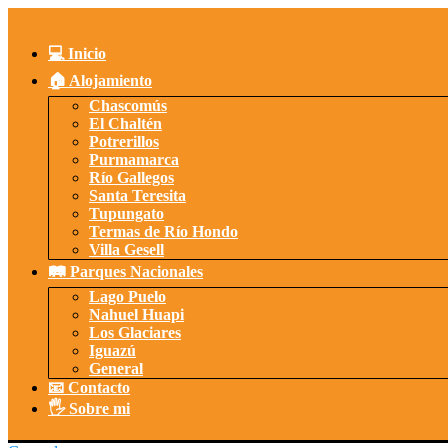
Saltar
al
contenido
💻 Inicio
🏠 Alojamiento
Chascomús
El Chaltén
Potrerillos
Purmamarca
Río Gallegos
Santa Teresita
Tupungato
Termas de Río Hondo
Villa Gesell
🛤️ Parques Nacionales
Lago Puelo
Nahuel Huapi
Los Glaciares
Iguazú
General
📧 Contacto
🖐️ Sobre mi