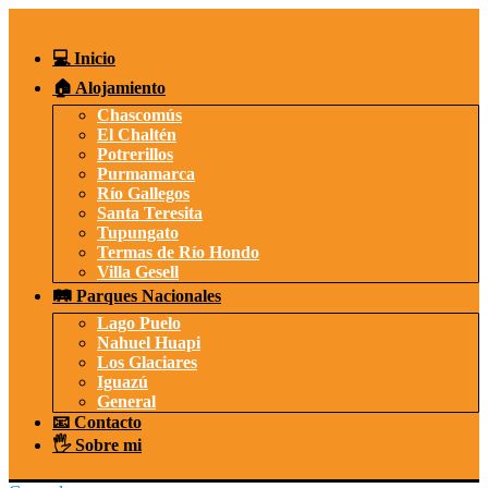
Saltar
al
contenido
💻 Inicio
🏠 Alojamiento
Chascomús
El Chaltén
Potrerillos
Purmamarca
Río Gallegos
Santa Teresita
Tupungato
Termas de Río Hondo
Villa Gesell
🛤️ Parques Nacionales
Lago Puelo
Nahuel Huapi
Los Glaciares
Iguazú
General
📧 Contacto
🖐️ Sobre mi