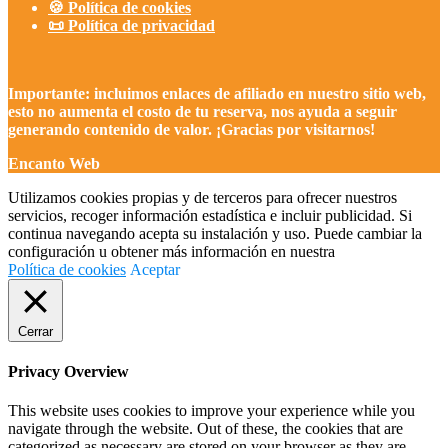
🍪 Política de cookies
📜 Política de privacidad
Importante: incluimos enlaces de afiliado en nuestro sitio web,
esto no aumenta el costo de tu reserva, nos ayuda a seguir
generando contenido de valor. ¡Gracias por visitarnos!
Encanto Web
Utilizamos cookies propias y de terceros para ofrecer nuestros
servicios, recoger información estadística e incluir publicidad. Si
continua navegando acepta su instalación y uso. Puede cambiar la
configuración u obtener más información en nuestra
Política de cookies
Aceptar
Cerrar
Privacy Overview
This website uses cookies to improve your experience while you
navigate through the website. Out of these, the cookies that are
categorized as necessary are stored on your browser as they are