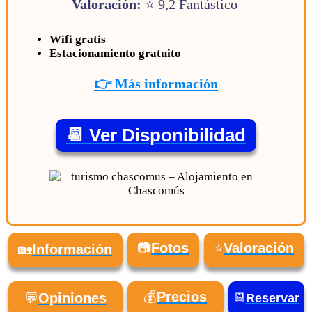
Valoración:
⭐ 9,2 Fantástico
Wifi gratis
Estacionamiento gratuito
👉 Más información
📆 Ver Disponibilidad
📷
Fotos
⭐
Valoración
🏡
Información
💰
Precios
💬
Opiniones
📆
Reservar