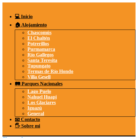
Saltar
al
contenido
💻 Inicio
🏠 Alojamiento
Chascomús
El Chaltén
Potrerillos
Purmamarca
Río Gallegos
Santa Teresita
Tupungato
Termas de Río Hondo
Villa Gesell
🛤️ Parques Nacionales
Lago Puelo
Nahuel Huapi
Los Glaciares
Iguazú
General
📧 Contacto
🖐️ Sobre mi