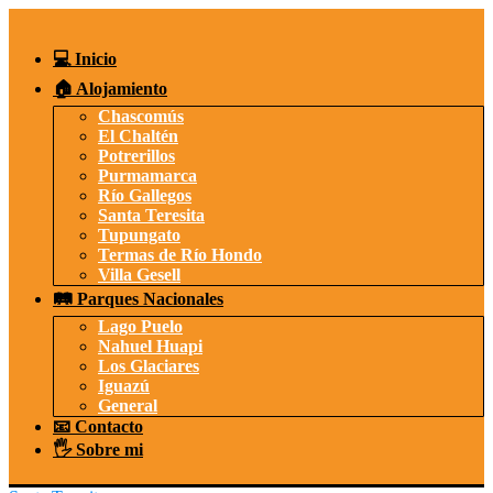
Saltar
al
contenido
💻 Inicio
🏠 Alojamiento
Chascomús
El Chaltén
Potrerillos
Purmamarca
Río Gallegos
Santa Teresita
Tupungato
Termas de Río Hondo
Villa Gesell
🛤️ Parques Nacionales
Lago Puelo
Nahuel Huapi
Los Glaciares
Iguazú
General
📧 Contacto
🖐️ Sobre mi