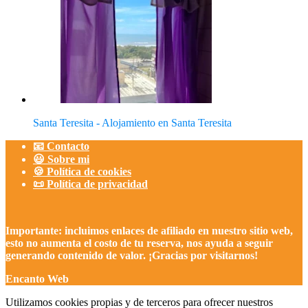
Santa Teresita - Alojamiento en Santa Teresita
📧 Contacto
😃 Sobre mi
🍪 Política de cookies
📜 Política de privacidad
Importante: incluimos enlaces de afiliado en nuestro sitio web,
esto no aumenta el costo de tu reserva, nos ayuda a seguir
generando contenido de valor. ¡Gracias por visitarnos!
Encanto Web
Utilizamos cookies propias y de terceros para ofrecer nuestros