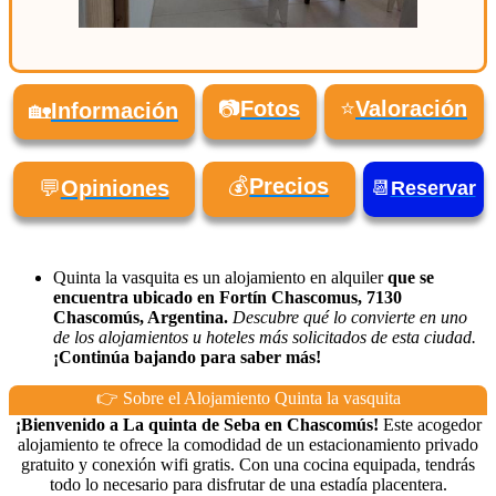
📷
Fotos
⭐
Valoración
🏡
Información
💰
Precios
💬
Opiniones
📆
Reservar
Quinta la vasquita es un alojamiento en alquiler
que se
encuentra ubicado en Fortín Chascomus, 7130
Chascomús, Argentina.
Descubre qué lo convierte en uno
de los alojamientos u hoteles más solicitados de esta ciudad.
¡Continúa bajando para saber más!
👉 Sobre el Alojamiento Quinta la vasquita
¡Bienvenido a La quinta de Seba en Chascomús!
Este acogedor
alojamiento te ofrece la comodidad de un estacionamiento privado
gratuito y conexión wifi gratis. Con una cocina equipada, tendrás
todo lo necesario para disfrutar de una estadía placentera.