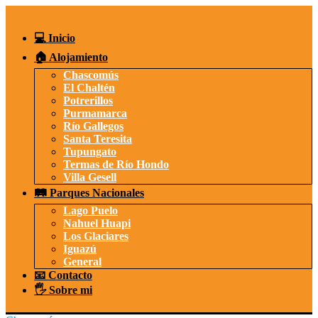
Saltar
al
contenido
💻 Inicio
🏠 Alojamiento
Chascomús
El Chaltén
Potrerillos
Purmamarca
Río Gallegos
Santa Teresita
Tupungato
Termas de Río Hondo
Villa Gesell
🛤️ Parques Nacionales
Lago Puelo
Nahuel Huapi
Los Glaciares
Iguazú
General
📧 Contacto
🖐️ Sobre mi