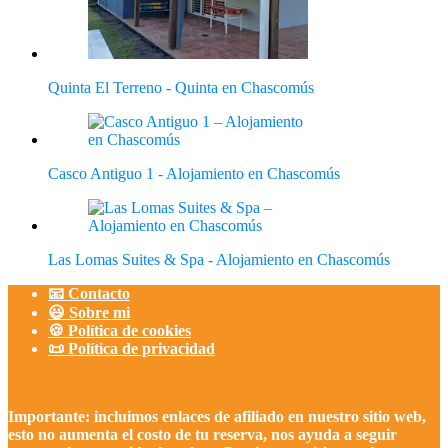
Quinta El Terreno - Quinta en Chascomús
Casco Antiguo 1 - Alojamiento en Chascomús
Las Lomas Suites & Spa - Alojamiento en Chascomús
📧 Contacto
😃 Sobre mi
🍪 Política de cookies
📜 Política de privacidad
Importante: incluimos enlaces de afiliado en nuestro sitio web,
esto no aumenta el costo de tu reserva, nos ayuda a seguir