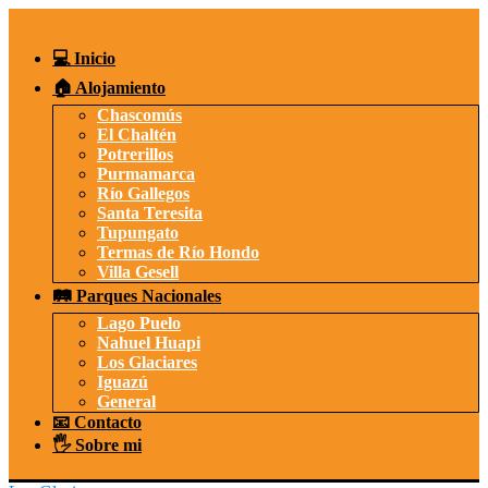
Saltar
al
contenido
💻 Inicio
🏠 Alojamiento
Chascomús
El Chaltén
Potrerillos
Purmamarca
Río Gallegos
Santa Teresita
Tupungato
Termas de Río Hondo
Villa Gesell
🛤️ Parques Nacionales
Lago Puelo
Nahuel Huapi
Los Glaciares
Iguazú
General
📧 Contacto
🖐️ Sobre mi