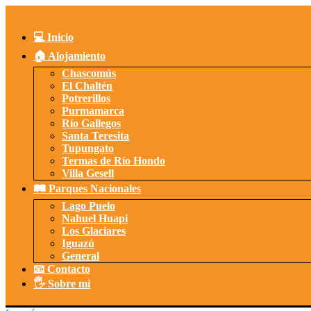
Saltar
al
contenido
💻 Inicio
🏠 Alojamiento
Chascomús
El Chaltén
Potrerillos
Purmamarca
Río Gallegos
Santa Teresita
Tupungato
Termas de Río Hondo
Villa Gesell
🛤️ Parques Nacionales
Lago Puelo
Nahuel Huapi
Los Glaciares
Iguazú
General
📧 Contacto
🖐️ Sobre mi