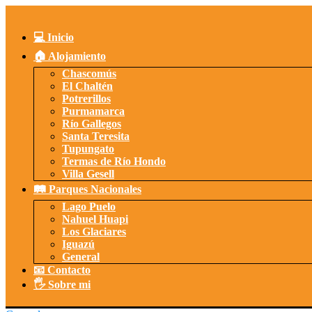
Saltar
al
contenido
💻 Inicio
🏠 Alojamiento
Chascomús
El Chaltén
Potrerillos
Purmamarca
Río Gallegos
Santa Teresita
Tupungato
Termas de Río Hondo
Villa Gesell
🛤️ Parques Nacionales
Lago Puelo
Nahuel Huapi
Los Glaciares
Iguazú
General
📧 Contacto
🖐️ Sobre mi