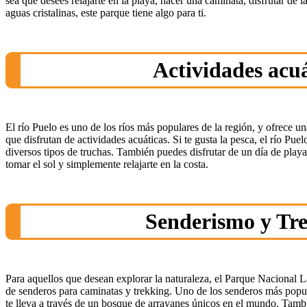
sea que desees relajarte en la playa, hacer una caminata, disfrutar de l
aguas cristalinas, este parque tiene algo para ti.
Actividades acuá
El río Puelo es uno de los ríos más populares de la región, y ofrece u
que disfrutan de actividades acuáticas. Si te gusta la pesca, el río Puel
diversos tipos de truchas. También puedes disfrutar de un día de play
tomar el sol y simplemente relajarte en la costa.
Senderismo y Tr
Para aquellos que desean explorar la naturaleza, el Parque Nacional 
de senderos para caminatas y trekking. Uno de los senderos más popul
te lleva a través de un bosque de arrayanes únicos en el mundo. Tamb