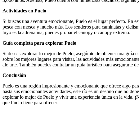
3,000 años. Además, Puelo cuenta con numerosas cascadas, lagunas y
Actividades en Puelo
Si buscas una aventura emocionante, Puelo es el lugar perfecto. En est
pesca con mosca y mucho más. Los senderos para caminatas y ciclism
tuyo es la adrenalina, puedes probar el canopy o canopy extremo.
Guía completa para explorar Puelo
Si deseas explorar lo mejor de Puelo, asegúrate de obtener una guía c
sobre los mejores lugares para visitar, las actividades más emocionant
alojarte. También puedes contratar un guía turístico para asegurarte d
Conclusión
Puelo es una región impresionante y emocionante que ofrece algo para
hasta sus emocionantes actividades, este río es un destino que no deb
explorar lo mejor de Puelo y vivir una experiencia única en la vida. 
que Puelo tiene para ofrecer!