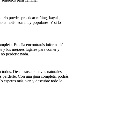
 senderos para caminar.
e río puedes practicar rafting, kayak,
o también son muy populares. Y si lo
ompleta. En ella encontrarás información
es y los mejores lugares para comer y
e no perderte nada.
 todos. Desde sus atractivos naturales
es perderte. Con una guía completa, podrás
¡No esperes más, ven y descubre todo lo