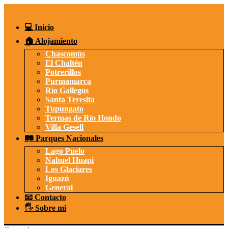
Saltar
al
contenido
💻 Inicio
🏠 Alojamiento
Chascomús
El Chaltén
Potrerillos
Purmamarca
Río Gallegos
Santa Teresita
Tupungato
Termas de Río Hondo
Villa Gesell
🛤️ Parques Nacionales
Lago Puelo
Nahuel Huapi
Los Glaciares
Iguazú
General
📧 Contacto
🖐️ Sobre mi