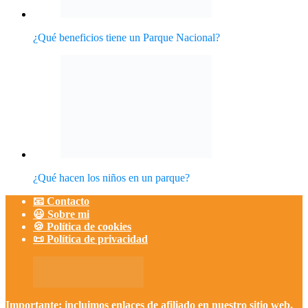
¿Qué hacen los niños en un parque?
📧 Contacto
😃 Sobre mi
🍪 Política de cookies
📜 Política de privacidad
Importante: incluimos enlaces de afiliado en nuestro sitio web,
esto no aumenta el costo de tu reserva, nos ayuda a seguir
generando contenido de valor. ¡Gracias por visitarnos!
Encanto Web
Utilizamos cookies propias y de terceros para ofrecer nuestros
servicios, recoger información estadística e incluir publicidad. Si