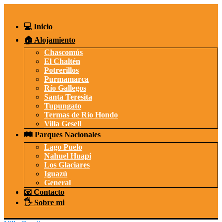
Saltar
al
contenido
💻 Inicio
🏠 Alojamiento
Chascomús
El Chaltén
Potrerillos
Purmamarca
Río Gallegos
Santa Teresita
Tupungato
Termas de Río Hondo
Villa Gesell
🛤️ Parques Nacionales
Lago Puelo
Nahuel Huapi
Los Glaciares
Iguazú
General
📧 Contacto
🖐️ Sobre mi