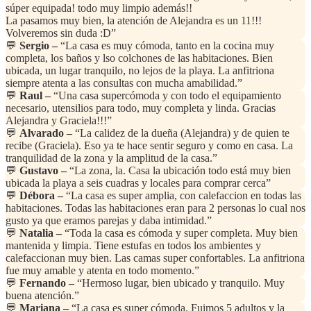
súper equipada! todo muy limpio además!!
La pasamos muy bien, la atención de Alejandra es un 11!!!
Volveremos sin duda :D”
💬
Sergio –
“La casa es muy cómoda, tanto en la cocina muy
completa, los baños y lso colchones de las habitaciones. Bien
ubicada, un lugar tranquilo, no lejos de la playa. La anfitriona
siempre atenta a las consultas con mucha amabilidad.”
💬
Raul –
“Una casa supercómoda y con todo el equipamiento
necesario, utensilios para todo, muy completa y linda. Gracias
Alejandra y Graciela!!!”
💬
Alvarado –
“La calidez de la dueña (Alejandra) y de quien te
recibe (Graciela). Eso ya te hace sentir seguro y como en casa. La
tranquilidad de la zona y la amplitud de la casa.”
💬
Gustavo –
“La zona, la. Casa la ubicación todo está muy bien
ubicada la playa a seis cuadras y locales para comprar cerca”
💬
Débora –
“La casa es super amplia, con calefaccion en todas las
habitaciones. Todas las habitaciones eran para 2 personas lo cual nos
gusto ya que eramos parejas y daba intimidad.”
💬
Natalia –
“Toda la casa es cómoda y super completa. Muy bien
mantenida y limpia. Tiene estufas en todos los ambientes y
calefaccionan muy bien. Las camas super confortables. La anfitriona
fue muy amable y atenta en todo momento.”
💬
Fernando –
“Hermoso lugar, bien ubicado y tranquilo. Muy
buena atención.”
💬
Mariana –
“La casa es super cómoda. Fuimos 5 adultos y la