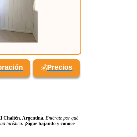
oración
💰
Precios
El Chaltén, Argentina.
Entérate por qué
d turística.
¡Sigue bajando y conoce