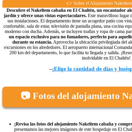
👉 Sobre el Alojamiento Nakeltem
Descubre el Nakeltem cabaña en El Chaltén, un encantador al
jardín y ofrece unas vistas espectaculares.
Este maravilloso lugar d
sus instalaciones. El departamento tiene un acogedor patio con vis
confortable, sala de estar, televisión de pantalla plana, una cocina 
moderno con ducha. Además, se incluyen toallas y ropa de cama pa
un espacio exclusivo para no fumadores, perfecto para aquell
durante su estancia.
Aprovecha la ubicación privilegiada del al
excursiones en los alrededores. El aeropuerto internacional Comand
200 km del departamento, lo que facilita tu llegada y salida. ¡Rese
inolvidable en El Chaltén!
–
¡Elige la cantidad de días y hués
📷 Fotos del alojamiento 
¡Revisa las fotos del alojamiento Nakeltem cabaña y compru
presentamos las mejores imágenes de este hospedaje en El Chal