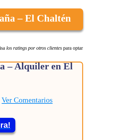
aña – El Chaltén
isa
los ratings por otros clientes
para optar
 – Alquiler en El

Ver Comentarios
ra!