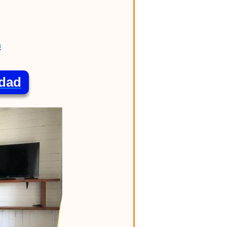
n
idad