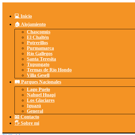
Saltar
al
contenido
💻 Inicio
🏠 Alojamiento
Chascomús
El Chaltén
Potrerillos
Purmamarca
Río Gallegos
Santa Teresita
Tupungato
Termas de Río Hondo
Villa Gesell
🛤️ Parques Nacionales
Lago Puelo
Nahuel Huapi
Los Glaciares
Iguazú
General
📧 Contacto
🖐️ Sobre mi