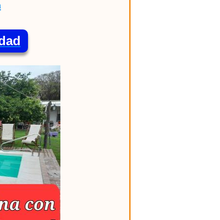
n
idad