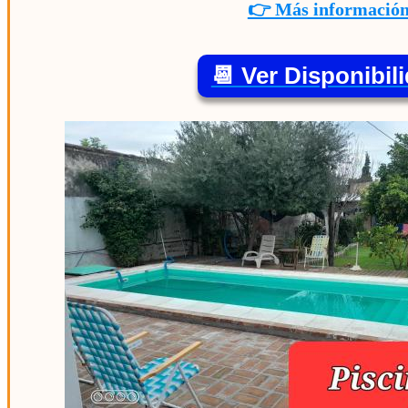
👉 Más informació
📆 Ver Disponibil