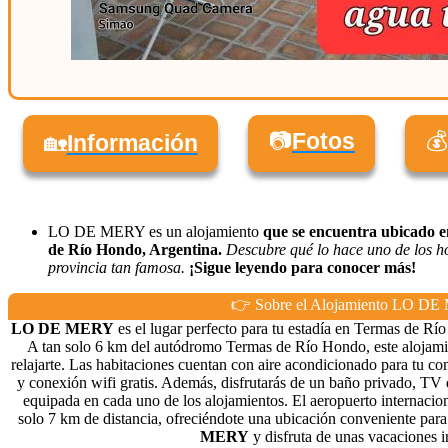
📷
Fotos
💰
🏡
Información
LO DE MERY es un alojamiento
que se encuentra ubicado 
de Río Hondo, Argentina.
Descubre qué lo hace uno de los h
provincia tan famosa.
¡Sigue leyendo para conocer más!
👉 Sobre el Alojamiento LO D
LO DE MERY
es el lugar perfecto para tu estadía en Termas de Rí
A tan solo 6 km del autódromo Termas de Río Hondo, este alojami
relajarte. Las habitaciones cuentan con aire acondicionado para tu c
y conexión wifi gratis. Además, disfrutarás de un baño privado, TV 
equipada en cada uno de los alojamientos. El aeropuerto internaci
solo 7 km de distancia, ofreciéndote una ubicación conveniente para 
MERY
y disfruta de unas vacaciones i