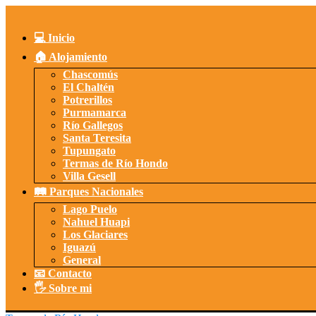
Saltar
al
contenido
💻 Inicio
🏠 Alojamiento
Chascomús
El Chaltén
Potrerillos
Purmamarca
Río Gallegos
Santa Teresita
Tupungato
Termas de Río Hondo
Villa Gesell
🛤️ Parques Nacionales
Lago Puelo
Nahuel Huapi
Los Glaciares
Iguazú
General
📧 Contacto
🖐️ Sobre mi