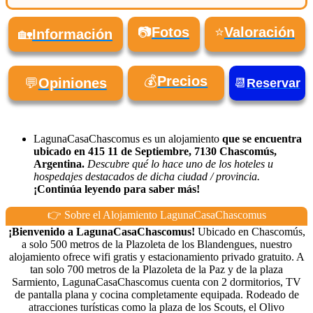
📷
Fotos
⭐
Valoración
🏡
Información
💰
Precios
💬
Opiniones
📆
Reservar
LagunaCasaChascomus es un alojamiento
que se encuentra
ubicado en 415 11 de Septiembre, 7130 Chascomús,
Argentina.
Descubre qué lo hace uno de los hoteles u
hospedajes destacados de dicha ciudad / provincia.
¡Continúa leyendo para saber más!
👉 Sobre el Alojamiento LagunaCasaChascomus
¡Bienvenido a LagunaCasaChascomus!
Ubicado en Chascomús,
a solo 500 metros de la Plazoleta de los Blandengues, nuestro
alojamiento ofrece wifi gratis y estacionamiento privado gratuito. A
tan solo 700 metros de la Plazoleta de la Paz y de la plaza
Sarmiento, LagunaCasaChascomus cuenta con 2 dormitorios, TV
de pantalla plana y cocina completamente equipada. Rodeado de
atracciones turísticas como la plaza de los Scouts, el Olivo