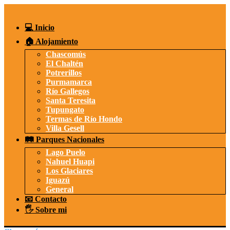
Saltar
al
contenido
💻 Inicio
🏠 Alojamiento
Chascomús
El Chaltén
Potrerillos
Purmamarca
Río Gallegos
Santa Teresita
Tupungato
Termas de Río Hondo
Villa Gesell
🛤️ Parques Nacionales
Lago Puelo
Nahuel Huapi
Los Glaciares
Iguazú
General
📧 Contacto
🖐️ Sobre mi