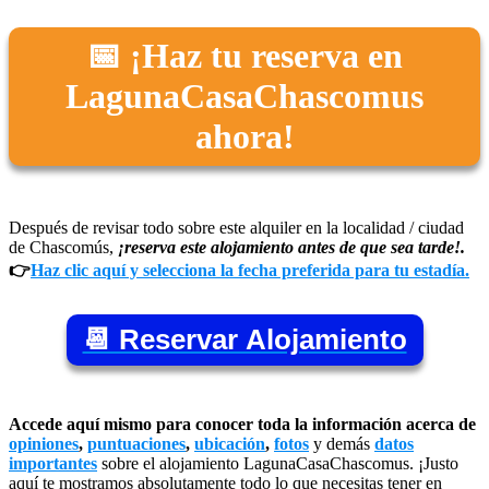
📅 ¡Haz tu reserva en
LagunaCasaChascomus
ahora!
Después de revisar todo sobre este alquiler en la localidad / ciudad
de Chascomús,
¡reserva este alojamiento antes de que sea tarde!.
👉
Haz clic aquí y selecciona la fecha preferida para tu estadía.
📆 Reservar Alojamiento
Accede aquí mismo para conocer toda la información acerca de
opiniones
,
puntuaciones
,
ubicación
,
fotos
y demás
datos
importantes
sobre el alojamiento LagunaCasaChascomus. ¡Justo
aquí te mostramos absolutamente todo lo que necesitas tener en