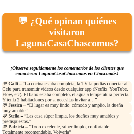
💬 ¿Qué opinan quiénes
visitaron
LagunaCasaChascomus?
¡Observa seguidamente los comentarios de los clientes que
conocieron LagunaCasaChascomus en Chascomús!
💬
Galli –
“La cocina estaba completa, la TV la podias conectar al
Celu para transmitir videos desde cualquier app (Netflix, YouTube,
Flow, etc). El baño estaba completo, el agua a temperatura perfecta.
Y tenia 2 habitaciones por si necesitas invitar a…”
💬
Jessica –
“El lugar es muy lindo, cómodo y amplio, la dueña
muy amable”
💬
Stella –
“Las casa súper limpia, los dueños muy amables y
predispuestos.”
💬
Patricia –
“Todo excelente, súper limpio, confortable.
Totalmente recomendable. Volvería”