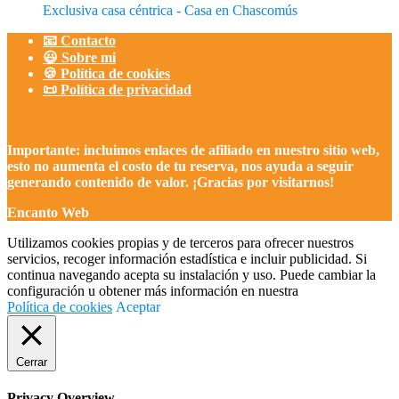
Exclusiva casa céntrica - Casa en Chascomús
📧 Contacto
😃 Sobre mi
🍪 Política de cookies
📜 Política de privacidad
Importante: incluimos enlaces de afiliado en nuestro sitio web,
esto no aumenta el costo de tu reserva, nos ayuda a seguir
generando contenido de valor. ¡Gracias por visitarnos!
Encanto Web
Utilizamos cookies propias y de terceros para ofrecer nuestros
servicios, recoger información estadística e incluir publicidad. Si
continua navegando acepta su instalación y uso. Puede cambiar la
configuración u obtener más información en nuestra
Política de cookies
Aceptar
Cerrar
Privacy Overview