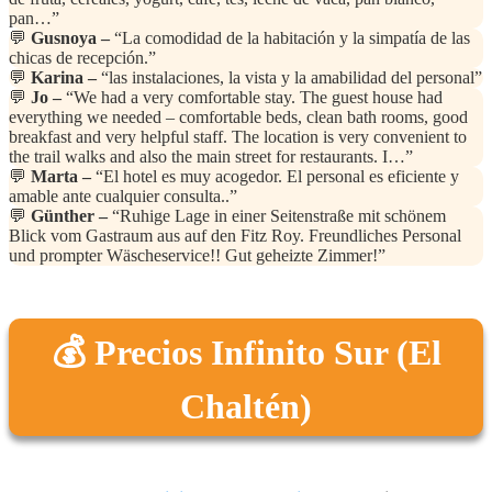
pan…”
💬
Gusnoya –
“La comodidad de la habitación y la simpatía de las
chicas de recepción.”
💬
Karina –
“las instalaciones, la vista y la amabilidad del personal”
💬
Jo –
“We had a very comfortable stay. The guest house had
everything we needed – comfortable beds, clean bath rooms, good
breakfast and very helpful staff. The location is very convenient to
the trail walks and also the main street for restaurants. I…”
💬
Marta –
“El hotel es muy acogedor. El personal es eficiente y
amable ante cualquier consulta..”
💬
Günther –
“Ruhige Lage in einer Seitenstraße mit schönem
Blick vom Gastraum aus auf den Fitz Roy. Freundliches Personal
und prompter Wäscheservice!! Gut geheizte Zimmer!”
💰 Precios Infinito Sur (El
Chaltén)