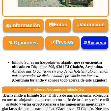
📷
Fotos
⭐
Valoración
🏡
Información
💰
Precios
💬
Opiniones
📆
Reservar
Infinito Sur es un hospedaje en alquiler
que se encuentra
ubicado en Riquelme 208, 9301 El Chaltén, Argentina.
Aprende qué lo convierte en uno de los hoteles / alojamientos
más reservados de dicha ciudad / provincia tan famosa.
¡Continúa bajando y conoce todo acerca de este alquiler!
👉 Sobre el Alojamiento Infinito Sur
¡Bienvenido a Infinito Sur!
Disfruta de una experiencia acogedora
en nuestro alojamiento que cuenta con suelo de madera y ofrece wifi
gratuito y
vistas espectaculares a las imponentes montañas y
glaciares
del parque nacional Los Glaciares en El Chaltén. Nuestras