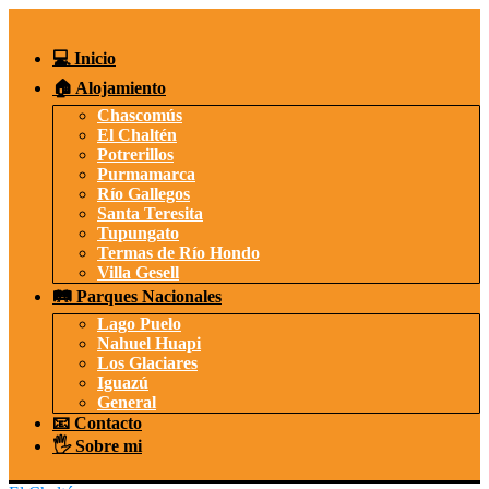
Saltar
al
contenido
💻 Inicio
🏠 Alojamiento
Chascomús
El Chaltén
Potrerillos
Purmamarca
Río Gallegos
Santa Teresita
Tupungato
Termas de Río Hondo
Villa Gesell
🛤️ Parques Nacionales
Lago Puelo
Nahuel Huapi
Los Glaciares
Iguazú
General
📧 Contacto
🖐️ Sobre mi