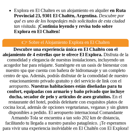
Explora en El Chalten es un alojamiento en alquiler
en Ruta
Provincial 23, 9301 El Chaltén, Argentina.
Descubre por
qué es uno de los hospedajes más solicitados de esta ciudad
tan visitada.
¡Continúa leyendo y revisa todo sobre
Explora en El Chalten!
👉 Sobre el Alojamiento Explora en El Chalten
Descubre una experiencia única en El Chaltén con el
alojamiento de 4 estrellas que te ofrece El Explora.
Disfruta de la
comodidad y elegancia de nuestras instalaciones, incluyendo un
acogedor bar para relajarte. Sumérgete en un oasis de bienestar con
nuestro spa que cuenta con bañera de hidromasaje y un completo
centro de spa. Además, podrás disfrutar de la comodidad de nuestro
estacionamiento privado gratuito y del servicio de link con el
aeropuerto.
Nuestras habitaciones están diseñadas para tu
confort, equipadas con armario y baño privado que incluye
ducha, secador de pelo y artículos de aseo gratuitos.
En el
restaurante del hotel, podrás deleitarte con exquisitos platos de
cocina local, además de opciones vegetarianas, veganas y sin gluten
disponibles a pedido. El aeropuerto internacional Comandante
Armando Tola se encuentra a tan solo 202 km de distancia,
facilitando tu llegada a nuestro paraíso patagónico. ¡Te esperamos
para vivir una experiencia inolvidable en El Chaltén con El Explora!