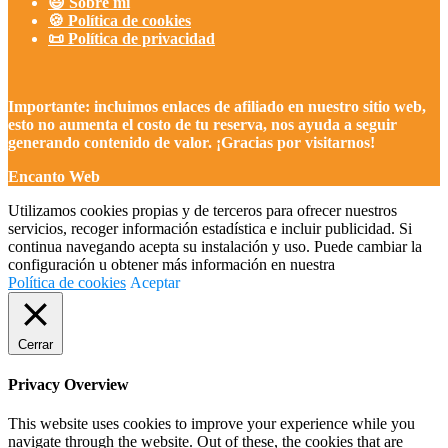
😃 Sobre mi
🍪 Política de cookies
📜 Política de privacidad
Importante: incluimos enlaces de afiliado en nuestro sitio web,
esto no aumenta el costo de tu reserva, nos ayuda a seguir
generando contenido de valor. ¡Gracias por visitarnos!
Encanto Web
Utilizamos cookies propias y de terceros para ofrecer nuestros
servicios, recoger información estadística e incluir publicidad. Si
continua navegando acepta su instalación y uso. Puede cambiar la
configuración u obtener más información en nuestra
Política de cookies
Aceptar
Cerrar
Privacy Overview
This website uses cookies to improve your experience while you
navigate through the website. Out of these, the cookies that are