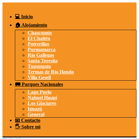
Saltar
al
contenido
💻 Inicio
🏠 Alojamiento
Chascomús
El Chaltén
Potrerillos
Purmamarca
Río Gallegos
Santa Teresita
Tupungato
Termas de Río Hondo
Villa Gesell
🛤️ Parques Nacionales
Lago Puelo
Nahuel Huapi
Los Glaciares
Iguazú
General
📧 Contacto
🖐️ Sobre mi