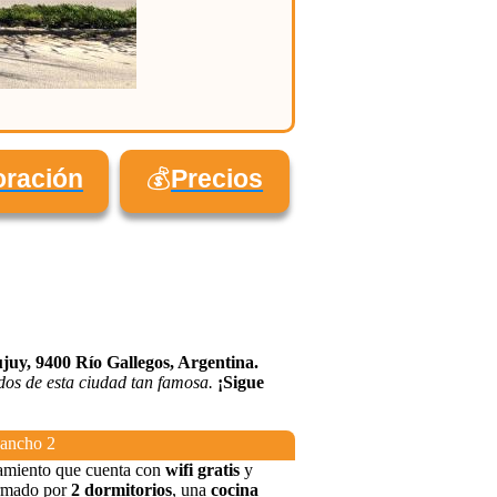
oración
💰
Precios
juy, 9400 Río Gallegos, Argentina.
dos de esta ciudad tan famosa.
¡Sigue
Pancho 2
amiento que cuenta con
wifi gratis
y
ormado por
2 dormitorios
, una
cocina