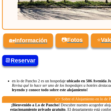
📷
Fotos
⭐
Val
🏡
Información
📆
Reservar
en lo de Pancho 2 es un hospedaje
ubicado en 586 Avenida Ju
Revisa qué lo hace ser uno de los hospedajes u hoteles destaca
leyendo y conoce todo sobre este alojamiento!
👉 Sobre el Alojamiento en lo de 
¡Bienvenido a Lo de Pancho!
Descubre nuestro acogedor aloj
estacionamiento privado gratuito
. El departamento está conf