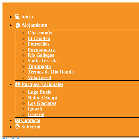
Saltar
al
contenido
💻 Inicio
🏠 Alojamiento
Chascomús
El Chaltén
Potrerillos
Purmamarca
Río Gallegos
Santa Teresita
Tupungato
Termas de Río Hondo
Villa Gesell
🛤️ Parques Nacionales
Lago Puelo
Nahuel Huapi
Los Glaciares
Iguazú
General
📧 Contacto
🖐️ Sobre mi