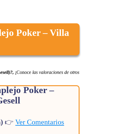
jo Poker – Villa
sell)?,
¡Conoce
las valoraciones de otros
plejo Poker –
Gesell
n)
👉
Ver Comentarios