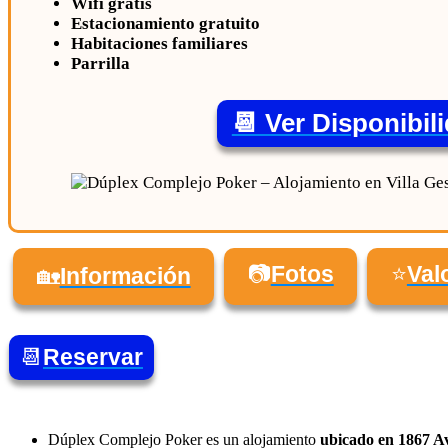
Wifi gratis
Estacionamiento gratuito
Habitaciones familiares
Parrilla
📆 Ver Disponibil
📷
Fotos
⭐
Val
🏡
Información
📆
Reservar
Dúplex Complejo Poker es un alojamiento
ubicado en 1867 Av