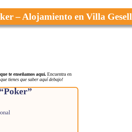
er – Alojamiento en Villa Gesell
a que te enseñamos aquí.
Encuentra en
 que tienes que saber aquí debajo!
 “Poker”
ional