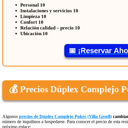
Personal 10
Instalaciones y servicios 10
Limpieza 10
Confort 10
Relación calidad – precio 10
Ubicación 10
📅 ¡Reservar Aho
💰 Precios Dúplex Complejo Po
Algunos
precios de Dúplex Complejo Poker (Villa Gesell)
cambian
número de inquilinos a hospedarse. Para conocer el precio de esta resi
próximo enlace: