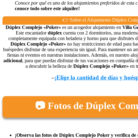
Conoce por qué es uno de los alojamientos preferidos de esta 
conoce todo sobre este alquiler!
👉 Sobre el Alojamiento Dúplex Com
Dúplex Complejo «Poker»
es un acogedor alojamiento en
Villa Ge
Este encantador
dúplex
cuenta con 2 dormitorios, una moderna
completamente equipada con heladera y horno para que disfrutes d
Dúplex Complejo «Poker»
no hay restricciones de edad para hac
huéspedes disfrutar de una experiencia sin igual. Para mantener un am
fiestas ni eventos en nuestras instalaciones. Además, en nuestro al
adicional
, para que puedas disfrutar de tus vacaciones en compañía d
a descubrir la belleza de
Dúplex Complejo «Poker»
en t
–
¡Elige la cantidad de días y hués
📷 Fotos de Dúplex Com
¡Observa las fotos de Dúplex Complejo Poker y verifica de q