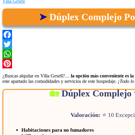
Villa Gesell
Dúplex Complejo Pok
Facebook
Twitter
WhatsApp
Pinterest
¿Buscas alquilar en Villa Gesell?…
la opción más conveniente es l
este apartado las comodidades y servicios de este hospedaje.
¡Todo lo
Dúplex Complejo
Valoración:
⭐ 10 Excepc
Habitaciones para no fumadores