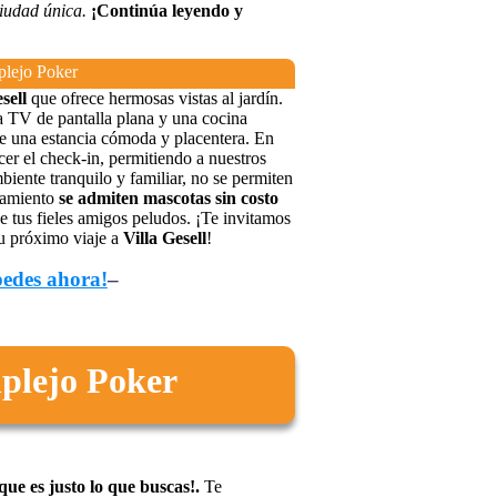
ciudad única.
¡Continúa leyendo y
plejo Poker
sell
que ofrece hermosas vistas al jardín.
 TV de pantalla plana y una cocina
e una estancia cómoda y placentera. En
er el check-in, permitiendo a nuestros
biente tranquilo y familiar, no se permiten
ojamiento
se admiten mascotas sin costo
e tus fieles amigos peludos. ¡Te invitamos
u próximo viaje a
Villa Gesell
!
pedes ahora!
–
plejo Poker
ue es justo lo que buscas!.
Te