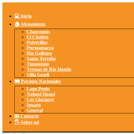
Saltar
al
contenido
💻 Inicio
🏠 Alojamiento
Chascomús
El Chaltén
Potrerillos
Purmamarca
Río Gallegos
Santa Teresita
Tupungato
Termas de Río Hondo
Villa Gesell
🛤️ Parques Nacionales
Lago Puelo
Nahuel Huapi
Los Glaciares
Iguazú
General
📧 Contacto
🖐️ Sobre mi