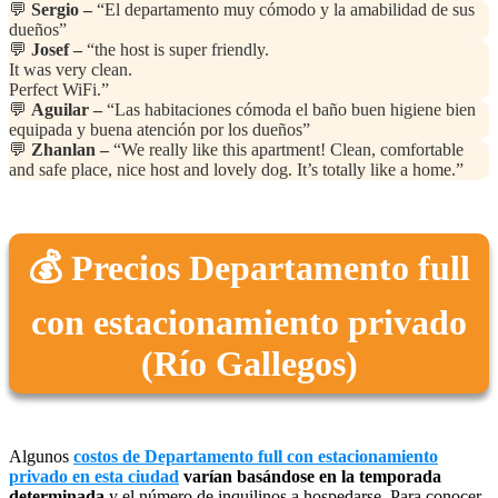
💬
Sergio –
“El departamento muy cómodo y la amabilidad de sus
dueños”
💬
Josef –
“the host is super friendly.
It was very clean.
Perfect WiFi.”
💬
Aguilar –
“Las habitaciones cómoda el baño buen higiene bien
equipada y buena atención por los dueños”
💬
Zhanlan –
“We really like this apartment! Clean, comfortable
and safe place, nice host and lovely dog. It’s totally like a home.”
💰 Precios Departamento full
con estacionamiento privado
(Río Gallegos)
Algunos
costos de Departamento full con estacionamiento
privado en esta ciudad
varían basándose en la temporada
determinada
y el número de inquilinos a hospedarse. Para conocer