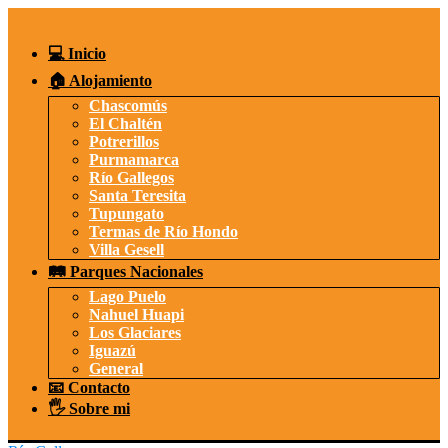
Saltar
al
contenido
💻 Inicio
🏠 Alojamiento
Chascomús
El Chaltén
Potrerillos
Purmamarca
Río Gallegos
Santa Teresita
Tupungato
Termas de Río Hondo
Villa Gesell
🛤️ Parques Nacionales
Lago Puelo
Nahuel Huapi
Los Glaciares
Iguazú
General
📧 Contacto
🖐️ Sobre mi