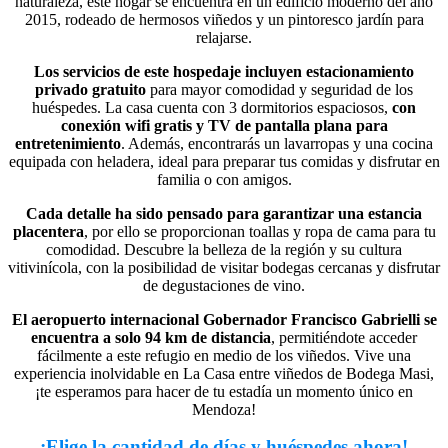
naturaleza, este hogar se encuentra en un edificio moderno del año
2015, rodeado de hermosos viñedos y un pintoresco jardín para
relajarse.
Los servicios de este hospedaje incluyen estacionamiento
privado gratuito
para mayor comodidad y seguridad de los
huéspedes. La casa cuenta con 3 dormitorios espaciosos,
con
conexión wifi gratis y TV de pantalla plana para
entretenimiento
. Además, encontrarás un lavarropas y una cocina
equipada con heladera, ideal para preparar tus comidas y disfrutar en
familia o con amigos.
Cada detalle ha sido pensado para garantizar una estancia
placentera
, por ello se proporcionan toallas y ropa de cama para tu
comodidad. Descubre la belleza de la región y su cultura
vitivinícola, con la posibilidad de visitar bodegas cercanas y disfrutar
de degustaciones de vino.
El aeropuerto internacional Gobernador Francisco Gabrielli se
encuentra a solo 94 km de distancia
, permitiéndote acceder
fácilmente a este refugio en medio de los viñedos. Vive una
experiencia inolvidable en La Casa entre viñedos de Bodega Masi,
¡te esperamos para hacer de tu estadía un momento único en
Mendoza!
–
¡Elige la cantidad de días y huéspedes ahora!
–