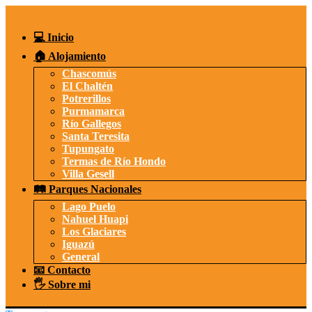
Saltar
al
contenido
💻 Inicio
🏠 Alojamiento
Chascomús
El Chaltén
Potrerillos
Purmamarca
Río Gallegos
Santa Teresita
Tupungato
Termas de Río Hondo
Villa Gesell
🛤️ Parques Nacionales
Lago Puelo
Nahuel Huapi
Los Glaciares
Iguazú
General
📧 Contacto
🖐️ Sobre mi