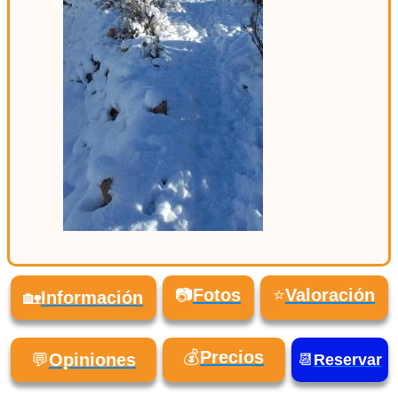
📷
Fotos
⭐
Valoración
🏡
Información
💰
Precios
💬
Opiniones
📆
Reservar