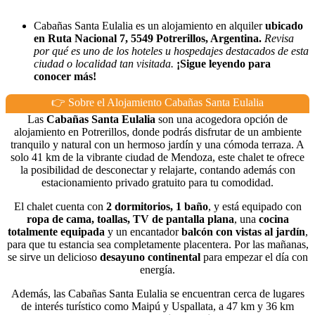
Cabañas Santa Eulalia es un alojamiento en alquiler
ubicado
en Ruta Nacional 7, 5549 Potrerillos, Argentina.
Revisa
por qué es uno de los hoteles u hospedajes destacados de esta
ciudad o localidad tan visitada.
¡Sigue leyendo para
conocer más!
👉 Sobre el Alojamiento Cabañas Santa Eulalia
Las
Cabañas Santa Eulalia
son una acogedora opción de
alojamiento en Potrerillos, donde podrás disfrutar de un ambiente
tranquilo y natural con un hermoso jardín y una cómoda terraza. A
solo 41 km de la vibrante ciudad de Mendoza, este chalet te ofrece
la posibilidad de desconectar y relajarte, contando además con
estacionamiento privado gratuito para tu comodidad.
El chalet cuenta con
2 dormitorios, 1 baño
, y está equipado con
ropa de cama, toallas, TV de pantalla plana
, una
cocina
totalmente equipada
y un encantador
balcón con vistas al jardín
,
para que tu estancia sea completamente placentera. Por las mañanas,
se sirve un delicioso
desayuno continental
para empezar el día con
energía.
Además, las Cabañas Santa Eulalia se encuentran cerca de lugares
de interés turístico como Maipú y Uspallata, a 47 km y 36 km