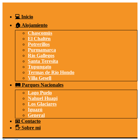
Saltar
al
contenido
💻 Inicio
🏠 Alojamiento
Chascomús
El Chaltén
Potrerillos
Purmamarca
Río Gallegos
Santa Teresita
Tupungato
Termas de Río Hondo
Villa Gesell
🛤️ Parques Nacionales
Lago Puelo
Nahuel Huapi
Los Glaciares
Iguazú
General
📧 Contacto
🖐️ Sobre mi