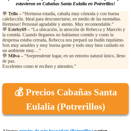
estuvieron en Cabañas Santa Eulalia en Potrerillos!
💬
Tello –
“Hermosa estadía, cabaña muy cómoda y con buena
calefacción. Ideal para desconectarse, en medio de las montañas.
Hermoso! Personal agradable y atento. Muy recomendable.”
💬
Esteby69 –
“La ubicación, la atención de Rebecca y Marcelo y
la comida. Cuando llegamos no habíamos comido y como la
despensa estaba cerrada, Rebecca nos preparó un budín riquísimo.
Son muy amables y muy buena gente y todo muy bien cuidado en
un ambiente muy…”
💬
Milva –
“Sorprendente lugar, en un entorno natural único, lleno
de paz.
Excelentes como te reciben y atienden.”
💰 Precios Cabañas Santa
Eulalia (Potrerillos)
Algunos
precios de este hospedaje (Potrerillos)
varían