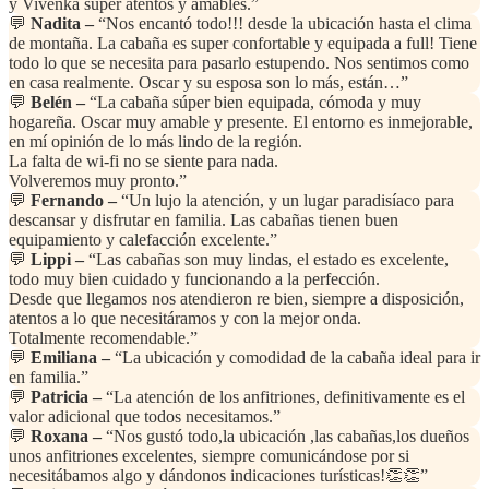
y Vivenka súper atentos y amables.”
💬
Nadita –
“Nos encantó todo!!! desde la ubicación hasta el clima
de montaña. La cabaña es super confortable y equipada a full! Tiene
todo lo que se necesita para pasarlo estupendo. Nos sentimos como
en casa realmente. Oscar y su esposa son lo más, están…”
💬
Belén –
“La cabaña súper bien equipada, cómoda y muy
hogareña. Oscar muy amable y presente. El entorno es inmejorable,
en mí opinión de lo más lindo de la región.
La falta de wi-fi no se siente para nada.
Volveremos muy pronto.”
💬
Fernando –
“Un lujo la atención, y un lugar paradisíaco para
descansar y disfrutar en familia. Las cabañas tienen buen
equipamiento y calefacción excelente.”
💬
Lippi –
“Las cabañas son muy lindas, el estado es excelente,
todo muy bien cuidado y funcionando a la perfección.
Desde que llegamos nos atendieron re bien, siempre a disposición,
atentos a lo que necesitáramos y con la mejor onda.
Totalmente recomendable.”
💬
Emiliana –
“La ubicación y comodidad de la cabaña ideal para ir
en familia.”
💬
Patricia –
“La atención de los anfitriones, definitivamente es el
valor adicional que todos necesitamos.”
💬
Roxana –
“Nos gustó todo,la ubicación ,las cabañas,los dueños
unos anfitriones excelentes, siempre comunicándose por si
necesitábamos algo y dándonos indicaciones turísticas!👏👏”