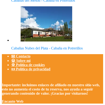
Cabañas del Mesón - Cabaña en Potrerillos
Cabañas Nubes del Plata - Cabaña en Potrerillos
📧 Contacto
😃 Sobre mi
🍪 Política de cookies
📜 Política de privacidad
Importante: incluimos enlaces de afiliado en nuestro sitio web,
esto no aumenta el costo de tu reserva, nos ayuda a seguir
generando contenido de valor. ¡Gracias por visitarnos!
Encanto Web