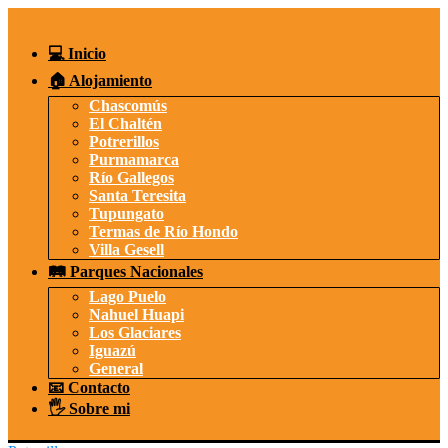
Saltar
al
contenido
💻 Inicio
🏠 Alojamiento
Chascomús
El Chaltén
Potrerillos
Purmamarca
Río Gallegos
Santa Teresita
Tupungato
Termas de Río Hondo
Villa Gesell
🛤️ Parques Nacionales
Lago Puelo
Nahuel Huapi
Los Glaciares
Iguazú
General
📧 Contacto
🖐️ Sobre mi