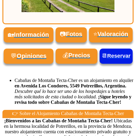
📷
Fotos
⭐
Valoración
🏡
Información
💰
Precios
💬
Opiniones
📆
Reservar
Cabañas de Montaña Tecta-Cher es un alojamiento en alquiler
en Avenida Los Condores, 5549 Potrerillos, Argentina.
Descubre qué lo hace ser uno de los hospedajes u hoteles
más solicitados de esta ciudad o localidad.
¡Sigue leyendo y
revisa todo sobre Cabañas de Montaña Tecta-Cher!
👉 Sobre el Alojamiento Cabañas de Montaña Tecta-Cher
¡Bienvenidos a las Cabañas de Montaña Tecta-Cher!
Ubicadas
en la hermosa localidad de Potrerillos, en la provincia de Mendoza,
nuestro alojamiento cuenta con estacionamiento privado gratuito y