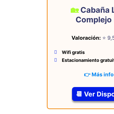
o
p
Cabaña L
o
p
k
Complejo E
Valoración:
⭐ 9,
Wifi gratis
Estacionamiento gratui
👉 Más inf
📆 Ver Disp