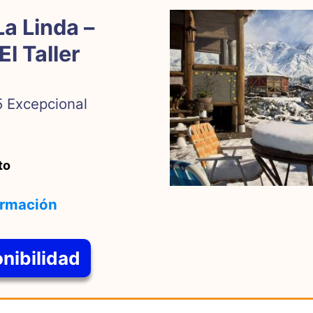
a Linda –
l Taller
5 Excepcional
to
ormación
onibilidad