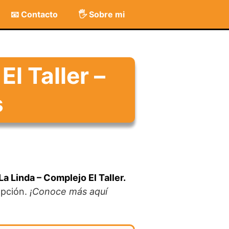
📧 Contacto
🖐️ Sobre mi
l Taller –
s
a Linda – Complejo El Taller.
opción.
¡Conoce más aquí