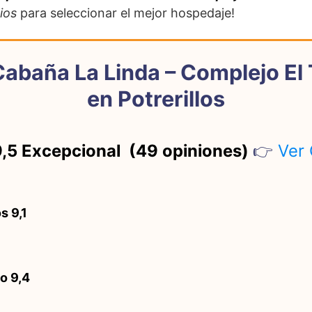
ios
para seleccionar el mejor hospedaje!
abaña La Linda – Complejo El T
en Potrerillos
9,5 Excepcional (49 opiniones)
👉
Ver
s 9,1
io 9,4