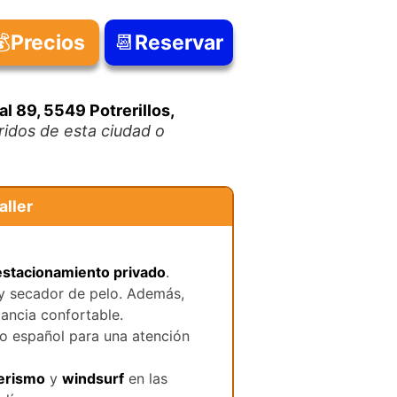
💰
Precios
📆
Reservar
l 89, 5549 Potrerillos,
ridos de esta ciudad o
aller
estacionamiento privado
.
 y secador de pelo. Además,
ancia confortable.
mo español para una atención
erismo
y
windsurf
en las