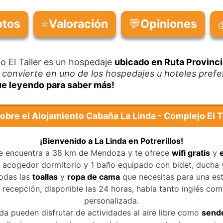
otos
⭐
Valoración
💬
Opiniones
o El Taller es un hospedaje
ubicado en Ruta Provincia
 convierte en uno de los hospedajes u hoteles prefe
ue leyendo para saber más!
obre el Alojamiento Cabaña La Linda - Complejo El T
¡Bienvenido a La Linda en Potrerillos!
se encuentra a 38 km de Mendoza y te ofrece
wifi gratis
y
1 acogedor dormitorio y 1 baño equipado con bidet, ducha
odas las
toallas
y
ropa de cama
que necesitas para una est
recepción, disponible las 24 horas, habla tanto inglés co
personalizada.
a pueden disfrutar de actividades al aire libre como
send