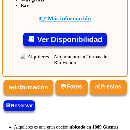
Bar
👉 Más información
📆 Ver Disponibilidad
📷
Fotos
💰
Precios
🏡
Información
📆
Reservar
Alquileres es una gran opción
ubicado en 1889 Güemes,