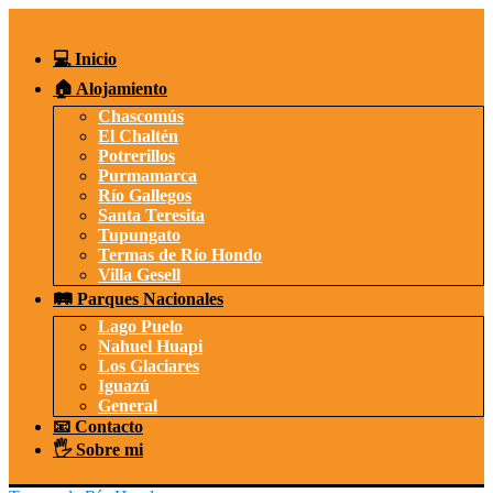
Saltar
al
contenido
💻 Inicio
🏠 Alojamiento
Chascomús
El Chaltén
Potrerillos
Purmamarca
Río Gallegos
Santa Teresita
Tupungato
Termas de Río Hondo
Villa Gesell
🛤️ Parques Nacionales
Lago Puelo
Nahuel Huapi
Los Glaciares
Iguazú
General
📧 Contacto
🖐️ Sobre mi