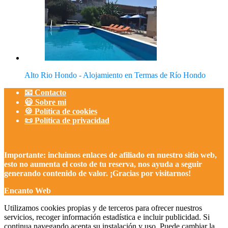
Alto Rio Hondo - Alojamiento en Termas de Río Hondo
📧 Contacto
😃 Sobre mi
🍪 Política de cookies
📜 Política de privacidad
Importante: incluimos enlaces de afiliado en nuestro sitio web,
esto no aumenta el costo de tu reserva, nos ayuda a seguir
generando contenido de valor. ¡Gracias por visitarnos!
Encanto Web
Utilizamos cookies propias y de terceros para ofrecer nuestros
servicios, recoger información estadística e incluir publicidad. Si
continua navegando acepta su instalación y uso. Puede cambiar la