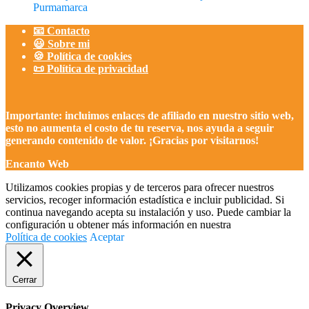
Purmamarca
📧 Contacto
😃 Sobre mi
🍪 Política de cookies
📜 Política de privacidad
Importante: incluimos enlaces de afiliado en nuestro sitio web,
esto no aumenta el costo de tu reserva, nos ayuda a seguir
generando contenido de valor. ¡Gracias por visitarnos!
Encanto Web
Utilizamos cookies propias y de terceros para ofrecer nuestros
servicios, recoger información estadística e incluir publicidad. Si
continua navegando acepta su instalación y uso. Puede cambiar la
configuración u obtener más información en nuestra
Política de cookies
Aceptar
Cerrar
Privacy Overview