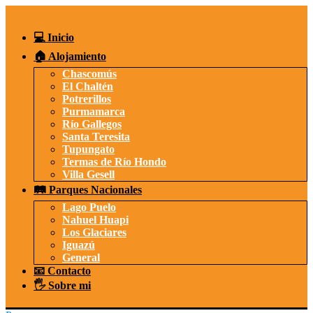
Saltar
al
contenido
💻 Inicio
🏠 Alojamiento
Chascomús
El Chaltén
Potrerillos
Purmamarca
Río Gallegos
Santa Teresita
Tupungato
Termas de Río Hondo
Villa Gesell
🛤️ Parques Nacionales
Lago Puelo
Nahuel Huapi
Los Glaciares
Iguazú
General
📧 Contacto
🖐️ Sobre mi