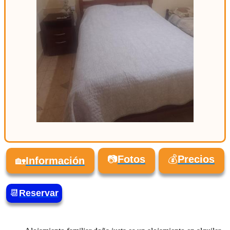
📷
Fotos
💰
Precios
🏡
Información
📆
Reservar